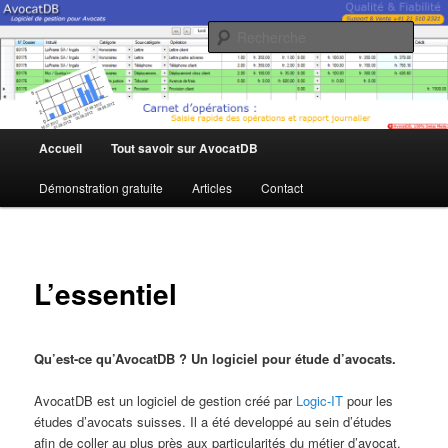
Aller
Logiciel de gestion pour Avocats
au
Rech
contenu
principal
AvocatDB
Menu
Accueil
Tout savoir sur AvocatDB
principal
Démonstration gratuite
Articles
Contact
L’essentiel
Qu’est-ce qu’AvocatDB ? Un logiciel pour étude d’avocats.
AvocatDB est un logiciel de gestion créé par
Logic-IT
pour les
études d’avocats suisses. Il a été developpé au sein d’études
afin de coller au plus près aux particularités du métier d’avocat.