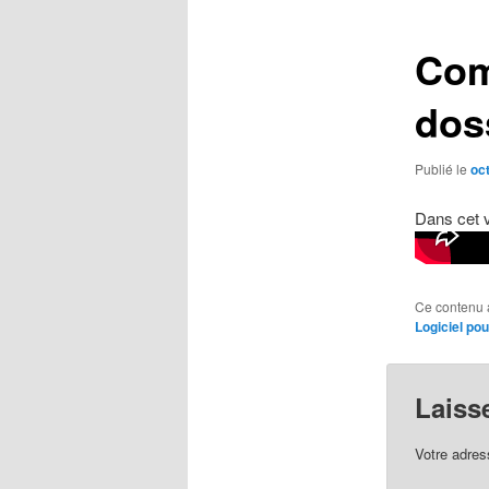
articles
Com
doss
Publié le
oc
Dans cet 
Ce contenu 
Logiciel po
Laiss
Votre adres