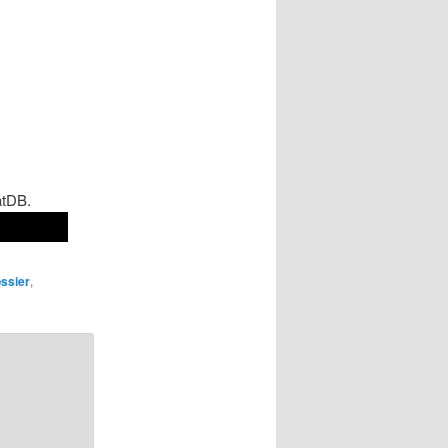
atDB.
ssier
,