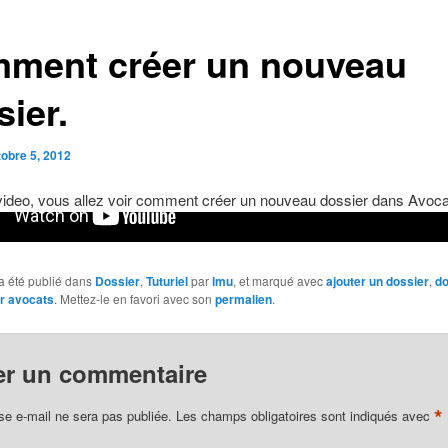
ment créer un nouveau
ier.
tobre 5, 2012
video, vous allez voir comment créer un nouveau dossier dans Avoc
a été publié dans
Dossier
,
Tuturiel
par
lmu
, et marqué avec
ajouter un dossier
,
do
ur avocats
. Mettez-le en favori avec son
permalien
.
er un commentaire
*
se e-mail ne sera pas publiée.
Les champs obligatoires sont indiqués avec