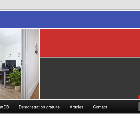
s
catDB
Démonstration gratuite
Articles
Contact