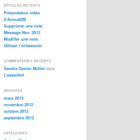
h
ARTICLES RÉCENTS
e
Présentation vidéo
r
d’AvocatDB
c
Supprimer une note
h
Message Nov. 2012
e
Modifier une note
Utiliser l’échéancier
COMMENTAIRES RÉCENTS
Sandra Genier Müller
dans
L’essentiel
ARCHIVES
mars 2013
novembre 2012
octobre 2012
septembre 2012
CATÉGORIES