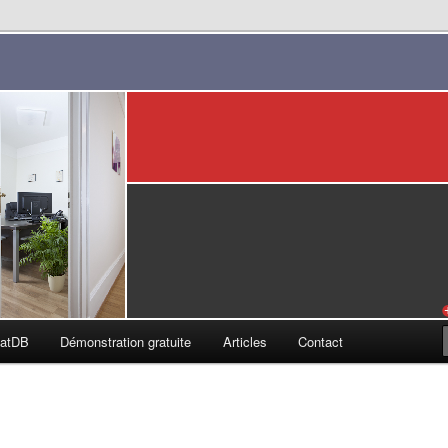
s
catDB
Démonstration gratuite
Articles
Contact