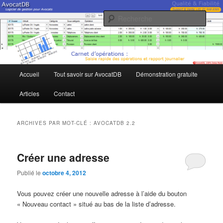
Aller
Aller
Logiciel de gestion pour Avocats
au
au
Rech
contenu
contenu
principal
secondaire
AvocatDB
Menu
Accueil
Tout savoir sur AvocatDB
Démonstration gratuite
principal
Articles
Contact
ARCHIVES PAR MOT-CLÉ :
AVOCATDB 2.2
Créer une adresse
Publié le
octobre 4, 2012
Vous pouvez créer une nouvelle adresse à l’aide du bouton
« Nouveau contact » situé au bas de la liste d’adresse.