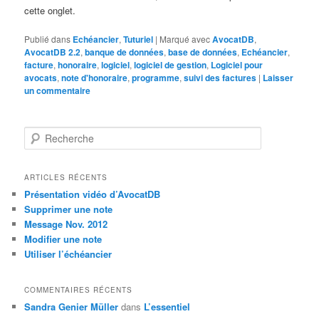
cette onglet.
Publié dans
Echéancier
,
Tuturiel
|
Marqué avec
AvocatDB
,
AvocatDB 2.2
,
banque de données
,
base de données
,
Echéancier
,
facture
,
honoraire
,
logiciel
,
logiciel de gestion
,
Logiciel pour
avocats
,
note d'honoraire
,
programme
,
suivi des factures
|
Laisser
un commentaire
R
e
c
h
ARTICLES RÉCENTS
e
Présentation vidéo d’AvocatDB
r
Supprimer une note
c
Message Nov. 2012
h
Modifier une note
e
Utiliser l’échéancier
COMMENTAIRES RÉCENTS
Sandra Genier Müller
dans
L’essentiel