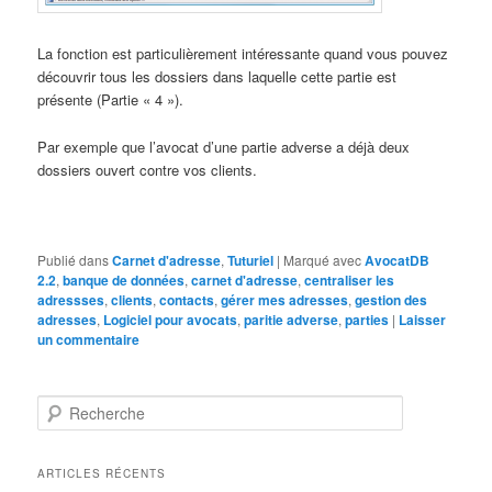
La fonction est particulièrement intéressante quand vous pouvez
découvrir tous les dossiers dans laquelle cette partie est
présente (Partie « 4 »).
Par exemple que l’avocat d’une partie adverse a déjà deux
dossiers ouvert contre vos clients.
Publié dans
Carnet d'adresse
,
Tuturiel
|
Marqué avec
AvocatDB
2.2
,
banque de données
,
carnet d'adresse
,
centraliser les
adressses
,
clients
,
contacts
,
gérer mes adresses
,
gestion des
adresses
,
Logiciel pour avocats
,
paritie adverse
,
parties
|
Laisser
un commentaire
R
e
c
h
ARTICLES RÉCENTS
e