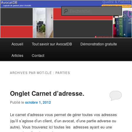
Aller
Aller
Logiciel de gestion pour Avocats
au
au
Rech
contenu
contenu
principal
secondaire
AvocatDB
Menu
Accueil
Tout savoir sur AvocatDB
Démonstration gratuite
principal
Articles
Contact
ARCHIVES PAR MOT-CLÉ :
PARTIES
Onglet Carnet d’adresse.
Publié le
octobre 1, 2012
Le carnet d’adresse vous permet de gérer toutes vos adresses
(qu’il s’agisse d’un client, d’un avocat, d’une partie adverse ou
autre). Vous trouverez ici toutes les adresses ayant eu une